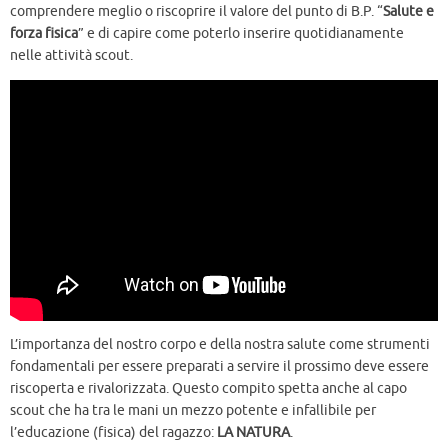
comprendere meglio o riscoprire il valore del punto di B.P. “
Salute e
forza fisica
” e di capire come poterlo inserire quotidianamente
nelle attività scout.
L’importanza del nostro corpo e della nostra salute come strumenti
fondamentali per essere preparati a servire il prossimo deve essere
riscoperta e rivalorizzata. Questo compito spetta anche al capo
scout che ha tra le mani un mezzo potente e infallibile per
l’educazione (fisica) del ragazzo:
LA NATURA
.