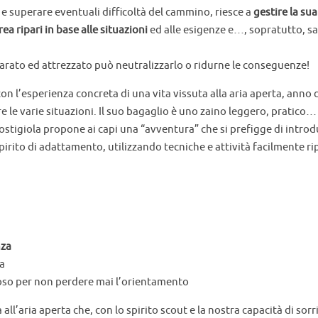
e superare eventuali difficoltà del cammino, riesce a
gestire la su
rea ripari in base alle situazioni
ed alle esigenze e…, sopratutto, sa 
arato ed attrezzato può neutralizzarlo o ridurne le conseguenze!
on l’esperienza concreta di una vita vissuta alla aria aperta, ann
re le varie situazioni. Il suo bagaglio è uno zaino leggero, pratic
stigiola propone ai capi una “avventura” che si prefigge di introdu
spirito di adattamento, utilizzando tecniche e attività facilmente r
nza
a
so per non perdere mai l’orientamento
l’aria aperta che, con lo spirito scout e la nostra capacità di sorri