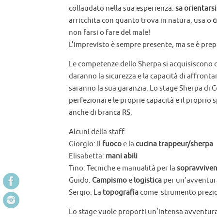
collaudato nella sua esperienza:
sa orientarsi
arricchita con quanto trova in natura, usa o
c
non farsi o fare del male!
L’imprevisto è sempre presente, ma se è prep
Le competenze dello Sherpa si acquisiscono c
daranno la sicurezza e la capacità di affronta
saranno la sua garanzia. Lo stage Sherpa di Co
perfezionare le proprie capacità e il proprio 
anche di branca RS.
Alcuni della staff.
Giorgio: Il
fuoco
e la
cucina
trappeur/sherpa
Elisabetta:
mani abili
Tino: Tecniche e manualità per la
sopravvive
Guido:
Campismo
e
logistica
per un’avventur
Sergio: La
topografia
come strumento prezio
Lo stage vuole proporti un’intensa avventura al