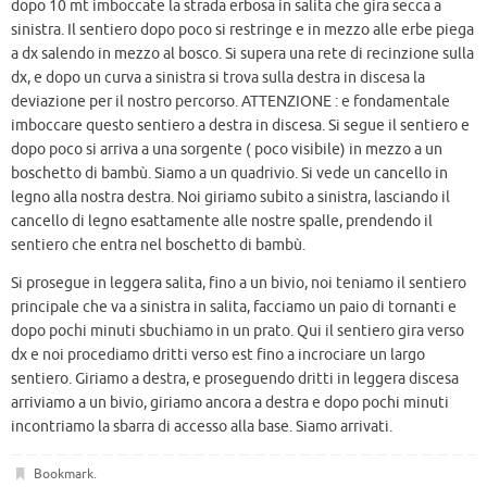
dopo 10 mt imboccate la strada erbosa in salita che gira secca a
sinistra. Il sentiero dopo poco si restringe e in mezzo alle erbe piega
a dx salendo in mezzo al bosco. Si supera una rete di recinzione sulla
dx, e dopo un curva a sinistra si trova sulla destra in discesa la
deviazione per il nostro percorso. ATTENZIONE : e fondamentale
imboccare questo sentiero a destra in discesa. Si segue il sentiero e
dopo poco si arriva a una sorgente ( poco visibile) in mezzo a un
boschetto di bambù. Siamo a un quadrivio. Si vede un cancello in
legno alla nostra destra. Noi giriamo subito a sinistra, lasciando il
cancello di legno esattamente alle nostre spalle, prendendo il
sentiero che entra nel boschetto di bambù.
Si prosegue in leggera salita, fino a un bivio, noi teniamo il sentiero
principale che va a sinistra in salita, facciamo un paio di tornanti e
dopo pochi minuti sbuchiamo in un prato. Qui il sentiero gira verso
dx e noi procediamo dritti verso est fino a incrociare un largo
sentiero. Giriamo a destra, e proseguendo dritti in leggera discesa
arriviamo a un bivio, giriamo ancora a destra e dopo pochi minuti
incontriamo la sbarra di accesso alla base. Siamo arrivati.
Bookmark
.