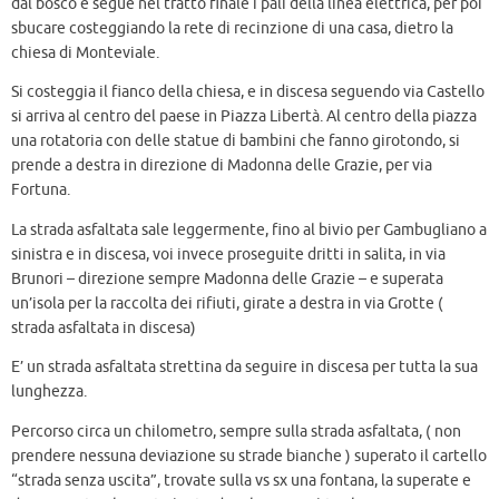
dal bosco e segue nel tratto finale i pali della linea elettrica, per poi
sbucare costeggiando la rete di recinzione di una casa, dietro la
chiesa di Monteviale.
Si costeggia il fianco della chiesa, e in discesa seguendo via Castello
si arriva al centro del paese in Piazza Libertà. Al centro della piazza
una rotatoria con delle statue di bambini che fanno girotondo, si
prende a destra in direzione di Madonna delle Grazie, per via
Fortuna.
La strada asfaltata sale leggermente, fino al bivio per Gambugliano a
sinistra e in discesa, voi invece proseguite dritti in salita, in via
Brunori – direzione sempre Madonna delle Grazie – e superata
un’isola per la raccolta dei rifiuti, girate a destra in via Grotte (
strada asfaltata in discesa)
E’ un strada asfaltata strettina da seguire in discesa per tutta la sua
lunghezza.
Percorso circa un chilometro, sempre sulla strada asfaltata, ( non
prendere nessuna deviazione su strade bianche ) superato il cartello
“strada senza uscita”, trovate sulla vs sx una fontana, la superate e